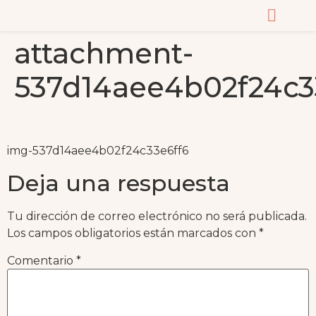
attachment-
CURSOS Y MASTERC
537d14aee4b02f24c3
img-537d14aee4b02f24c33e6ff6
Deja una respuesta
Tu dirección de correo electrónico no será publicada.
Los campos obligatorios están marcados con
*
Comentario
*