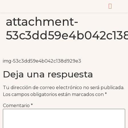
attachment-
CURSOS Y MASTERC
53c3dd59e4b042c13
img-53c3dd59e4b042c138d929e3
Deja una respuesta
Tu dirección de correo electrónico no será publicada.
Los campos obligatorios están marcados con
*
Comentario
*