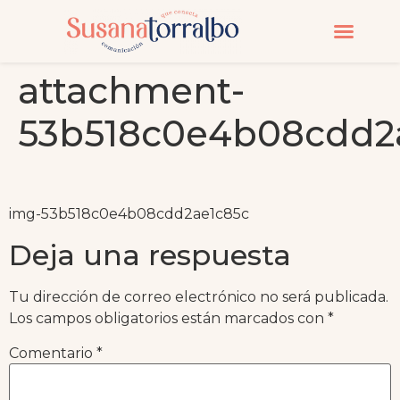
CURSOS Y MASTERC
attachment-
53b518c0e4b08cdd2
img-53b518c0e4b08cdd2ae1c85c
Deja una respuesta
Tu dirección de correo electrónico no será publicada.
Los campos obligatorios están marcados con
*
Comentario
*