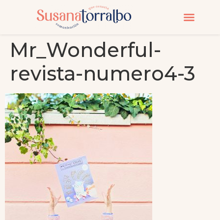
CURSOS Y MASTERC
Mr_Wonderful-
revista-numero4-3