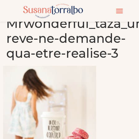
Mrwonderful_taza_u
CURSOS Y MASTERC
reve-ne-demande-
qua-etre-realise-3