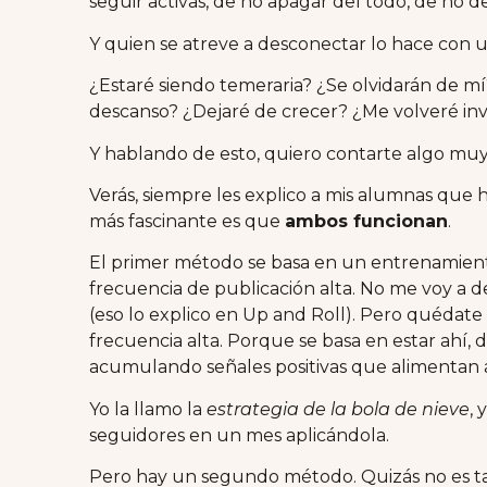
seguir activas, de no apagar del todo, de no d
Y quien se atreve a desconectar lo hace con 
¿Estaré siendo temeraria? ¿Se olvidarán de m
descanso? ¿Dejaré de crecer? ¿Me volveré invi
Y hablando de esto, quiero contarte algo muy
Verás, siempre les explico a mis alumnas que 
más fascinante es que
ambos funcionan
.
El primer método se basa en un entrenamiento
frecuencia de publicación alta. No me voy a 
(eso lo explico en Up and Roll). Pero quédate 
frecuencia alta. Porque se basa en estar ahí, d
acumulando señales positivas que alimentan a
Yo la llamo la
estrategia de la bola de nieve
, 
seguidores en un mes aplicándola.
Pero hay un segundo método. Quizás no es t