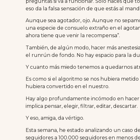
preguntas si va a funcionar. Solo haces que to
eso da la falsa sensación de que estás al mand
Aunque sea agotador, ojo. Aunque no sepamos
una especie de consuelo extraño en el agotam
ahora tiene que venir la recompensa”.
También, de algún modo, hacer más anestesia
el runrún de fondo. No hay espacio para la du
Y cuanto más miedo tenemos a quedarnos atr
Es como si el algoritmo se nos hubiera metido
hubiera convertido en el nuestro.
Hay algo profundamente incómodo en hacer 
implica pensar, elegir, filtrar, editar, descartar.
Y eso, amiga, da vértigo.
Esta semana, he estado analizando un caso d
seguidores a 100.000 seguidores en menos de 