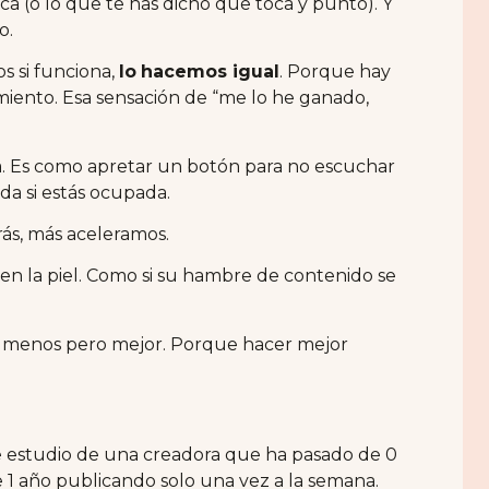
ca (o lo que te has dicho que toca y punto). Y
o.
 si funciona,
lo
hacemos igual
. Porque hay
iento. Esa sensación de “me lo he ganado,
. Es como apretar un botón para no escuchar
da si estás ocupada.
ás, más aceleramos.
 en la piel. Como si su hambre de contenido se
menos pero mejor. Porque hacer mejor
e estudio de una creadora que ha pasado de 0
1 año publicando solo una vez a la semana.