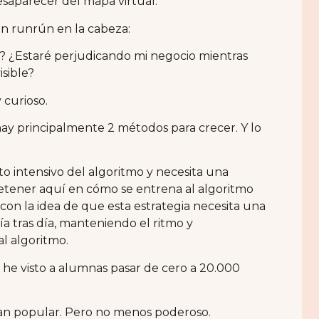
esaparecer del mapa virtual.
un runrún en la cabeza:
í? ¿Estaré perjudicando mi negocio mientras
sible?
 curioso.
hay principalmente 2 métodos para crecer. Y lo
 intensivo del algoritmo y necesita una
detener aquí en cómo se entrena al algoritmo
con la idea de que esta estrategia necesita una
ía tras día, manteniendo el ritmo y
l algoritmo.
y he visto a alumnas pasar de cero a 20.000
an popular. Pero no menos poderoso.