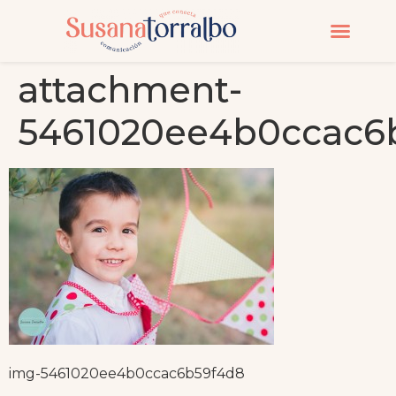
attachment-
5461020ee4b0ccac6
img-5461020ee4b0ccac6b59f4d8