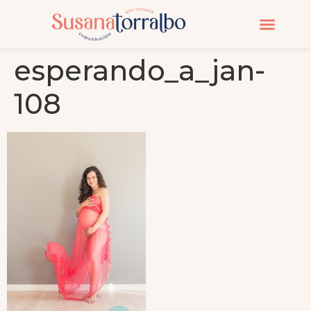
CURSOS Y MASTERC
esperando_a_jan-
108