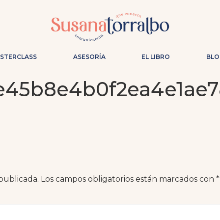
ASTERCLASS
ASESORÍA
EL LIBRO
BLO
e45b8e4b0f2ea4e1ae7
publicada.
Los campos obligatorios están marcados con
*