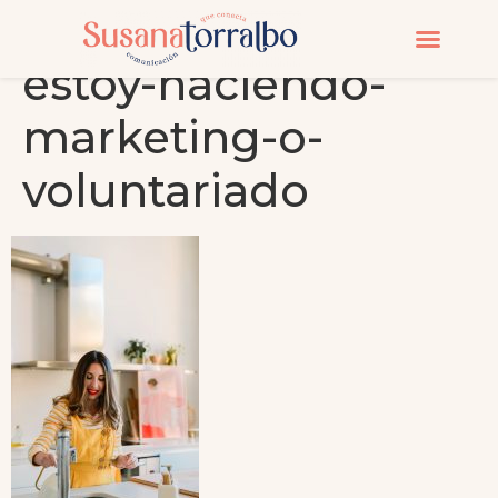
estoy-haciendo-
CURSOS Y MASTERC
marketing-o-
voluntariado