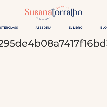
ASTERCLASS
ASESORÍA
EL LIBRO
BLO
e295de4b08a7417f16bd