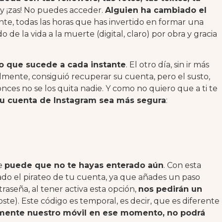
 y ¡zas! No puedes acceder.
Alguien ha cambiado el
nte, todas las horas que has invertido en formar una
e la vida a la muerte (digital, claro) por obra y gracia
o que sucede a cada instante
. El otro día, sin ir más
nalmente, consiguió recuperar su cuenta, pero el susto,
nces no se los quita nadie. Y como no quiero que a ti te
u cuenta de Instagram sea más segura
:
ue
puede que no te hayas enterado aún
. Con esta
o el pirateo de tu cuenta, ya que añades un paso
raseña, al tener activa esta opción,
nos pedirán un
ste). Este código es temporal, es decir, que es diferente
amente nuestro móvil en ese momento, no podrá