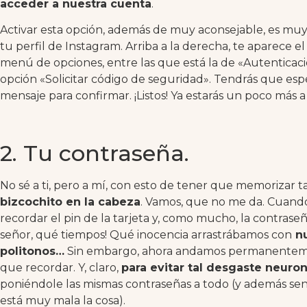
acceder a nuestra cuenta
.
Activar esta opción, además de muy aconsejable, es muy 
tu perfil de Instagram. Arriba a la derecha, te aparece el
menú de opciones, entre las que está la de «Autenticació
opción «Solicitar código de seguridad». Tendrás que esp
mensaje para confirmar. ¡Listos! Ya estarás un poco más a 
2. Tu contraseña.
No sé a ti, pero a mí, con esto de tener que memorizar 
bizcochito en la cabeza
. Vamos, que no me da. Cuando
recordar el pin de la tarjeta y, como mucho, la contraseñ
señor, qué tiempos! Qué inocencia arrastrábamos con
nu
politonos…
Sin embargo, ahora andamos permanentemen
que recordar. Y, claro,
para evitar tal desgaste neuron
poniéndole las mismas contraseñas a todo (y además sencil
está muy mala la cosa).