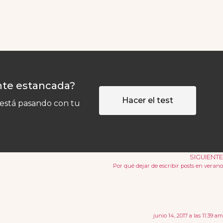
nte estancada?
Hacer el test
 está pasando con tu
SIGUIENTE
Por qué dejar de escribir posts en verano
junio 14, 2017 a las 11:39 am