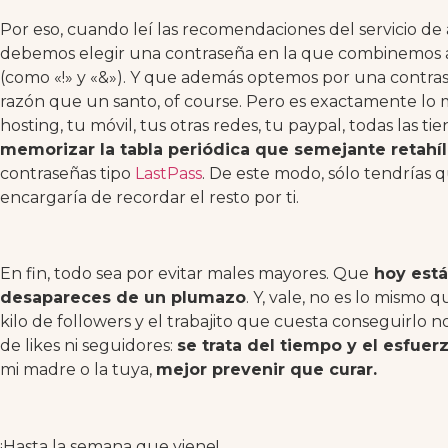
Por eso, cuando leí las recomendaciones del servicio de 
debemos elegir una contraseña en la que combinemos al
(como «!» y «&»). Y que además optemos por una contras
razón que un santo, of course. Pero es exactamente lo 
hosting, tu móvil, tus otras redes, tu paypal, todas las t
memorizar la tabla periódica que semejante retahí
contraseñas tipo
LastPass
. De este modo, sólo tendrías 
encargaría de recordar el resto por ti.
En fin, todo sea por evitar males mayores. Que
hoy está
desapareces de un plumazo
. Y, vale, no es lo mismo 
kilo de followers y el trabajito que cuesta conseguirlo no
de likes ni seguidores:
se trata del tiempo y el esfue
mi madre o la tuya,
mejor prevenir que curar.
¡Hasta la semana que viene!