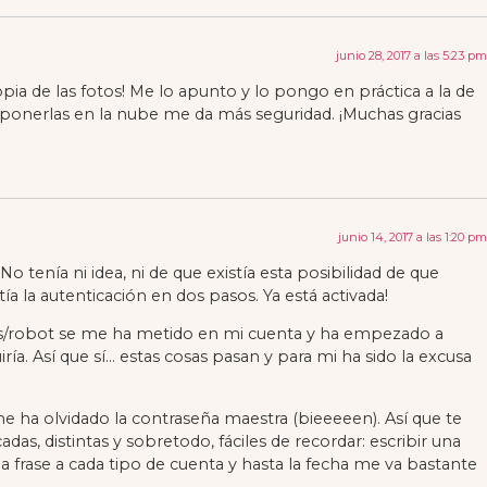
junio 28, 2017 a las 5:23 pm
pia de las fotos! Me lo apunto y lo pongo en práctica a la de
o ponerlas en la nube me da más seguridad. ¡Muchas gracias
junio 14, 2017 a las 1:20 pm
 tenía ni idea, ni de que existía esta posibilidad de que
ía la autenticación en dos pasos. Ya está activada!
s/robot se me ha metido en mi cuenta y ha empezado a
ía. Así que sí… estas cosas pasan y para mi ha sido la excusa
 ha olvidado la contraseña maestra (bieeeeen). Así que te
s, distintas y sobretodo, fáciles de recordar: escribir una
a frase a cada tipo de cuenta y hasta la fecha me va bastante