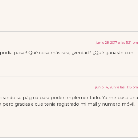
junio 28, 2017 a las 5:21 pm
o podía pasar! Qué cosa más rara, ¿verdad? ¿Qué ganarán con
junio 14, 2017 a las 11:16 pm
 mirando su página para poder implementarlo. Ya me paso una
pero gracias a que tenia registrado mi mail y numero móvil,