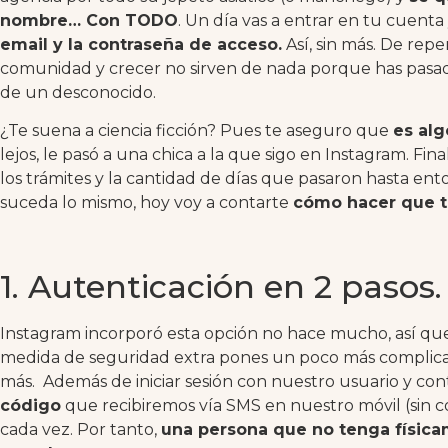
nombre… Con TODO
. Un día vas a entrar en tu cuenta
email y la contraseña de acceso.
Así, sin más. De repe
comunidad y crecer no sirven de nada porque has pasado d
de un desconocido.
¿Te suena a ciencia ficción? Pues te aseguro que
es alg
lejos, le pasó a una chica a la que sigo en Instagram. Fi
los trámites y la cantidad de días que pasaron hasta ento
suceda lo mismo, hoy voy a contarte
cómo hacer que t
1. Autenticación en 2 pasos.
Instagram incorporó esta opción no hace mucho, así q
medida de seguridad extra pones un poco más complicad
más. Además de iniciar sesión con nuestro usuario y cont
código
que recibiremos vía SMS en nuestro móvil (sin co
cada vez. Por tanto,
una persona que no tenga físic