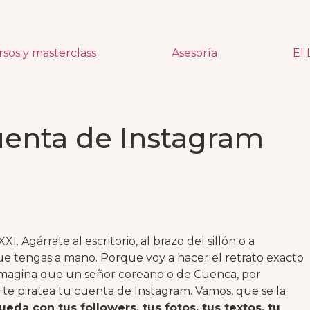
rsos y masterclass
Asesoría
El 
uenta de Instagram
XI. Agárrate al escritorio, al brazo del sillón o a
que tengas a mano. Porque voy a hacer el retrato exacto
Imagina que un señor coreano o de Cuenca, por
te piratea tu cuenta de Instagram. Vamos, que se la
ueda con tus followers, tus fotos, tus textos, tu