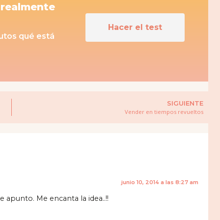
 realmente
Hacer el test
nutos qué está
SIGUIENTE
Vender en tiempos revueltos
junio 10, 2014 a las 8:27 am
 apunto. Me encanta la idea..!!