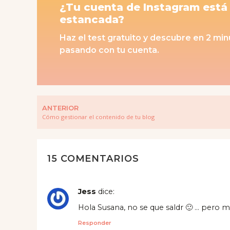
¿Tu cuenta de Instagram está
estancada?
Haz el test gratuito y descubre en 2 mi
pasando con tu cuenta.
ANTERIOR
Cómo gestionar el contenido de tu blog
15 COMENTARIOS
Jess
dice:
Hola Susana, no se que saldr 🙂 … pero me
Responder