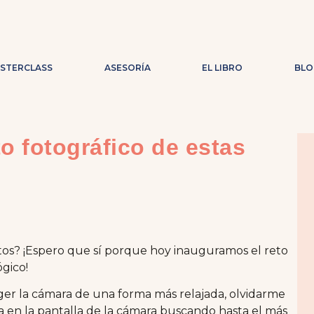
ASTERCLASS
ASESORÍA
EL LIBRO
BLO
to fotográfico de estas
rtos? ¡Espero que sí porque hoy inauguramos el reto
ógico!
ger la cámara de una forma más relajada, olvidarme
la en la pantalla de la cámara buscando hasta el más