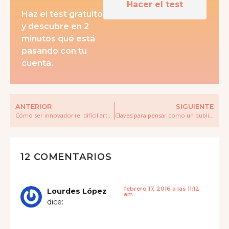
Hacer el test
Haz el test gratuito
y descubre en 2
minutos qué está
pasando con tu
cuenta.
ANTERIOR
SIGUIENTE
Cómo ser innovador (el difícil arte de no copiar)
Claves para pensar como un publicista
12 COMENTARIOS
febrero 17, 2016 a las 11:12
Lourdes López
am
dice: