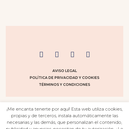
AVISO LEGAL
POLÍTICA DE PRIVACIDAD Y COOKIES
TÉRMINOS Y CONDICIONES
© 2026 SUSANA TORRALBO
¡Me encanta tenerte por aquí! Esta web utiliza cookies,
diseño: mintha estudio
propias y de terceros, instala automáticamente las
necesarias y las demás, que personalizan el contenido,
publicidad y anuncios, necesitan de tu autorización. ¿Lo