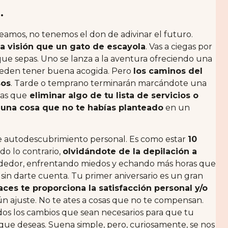
.
eamos, no tenemos el don de adivinar el futuro.
a visión que un gato de escayola
. Vas a ciegas por
e sepas. Uno se lanza a la aventura ofreciendo una
pueden tener buena acogida. Pero
los caminos del
sos
. Tarde o temprano terminarán marcándote una
gas que
eliminar algo de tu lista de servicios o
guna cosa que no te habías planteado
en un
 autodescubrimiento personal. Es como estar
10
odo lo contrario,
olvidándote de la depilación a
endedor, enfrentando miedos y echando más horas que
r sin darte cuenta. Tu primer aniversario es un gran
aces te proporciona la satisfacción personal y/o
n ajuste. No te ates a cosas que no te compensan.
dos los cambios que sean necesarios para que tu
 que deseas. Suena simple, pero, curiosamente, se nos