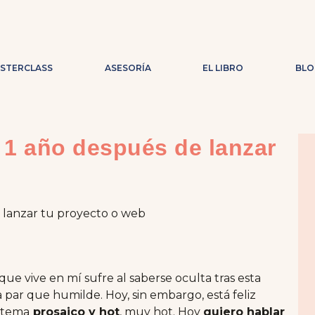
ASTERCLASS
ASESORÍA
EL LIBRO
BLO
1 año después de lanzar
 que vive en mí sufre al saberse oculta tras esta
a par que humilde. Hoy, sin embargo, está feliz
 tema
prosaico y hot
, muy hot. Hoy
quiero hablar