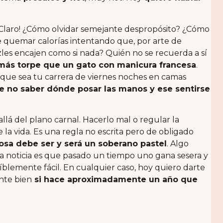
. ¡Claro! ¿Cómo olvidar semejante despropósito? ¿Cómo
e quemar calorías intentando que, por arte de
zles encajen como si nada? Quién no se recuerda a sí
más torpe que un gato con manicura francesa
.
que sea tu carrera de viernes noches en camas
e no saber dónde posar las manos y ese sentirse
lá del plano carnal. Hacerlo mal o regular la
 la vida. Es una regla no escrita pero de obligado
osa debe ser y será un soberano pastel
. Algo
na noticia es que pasado un tiempo uno gana sesera y
íblemente fácil. En cualquier caso, hoy quiero darte
nte bien
si hace aproximadamente un año que