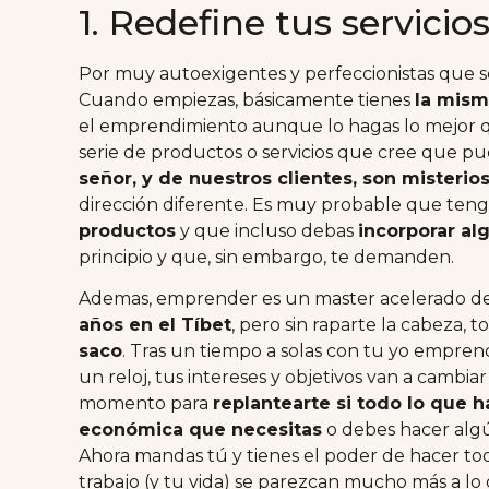
1. Redefine tus servicios
Por muy autoexigentes y perfeccionistas que s
Cuando empiezas, básicamente tienes
la mism
el emprendimiento aunque lo hagas lo mejor qu
serie de productos o servicios que cree que 
señor, y de nuestros clientes, son misterio
dirección diferente. Es muy probable que ten
productos
y que incluso debas
incorporar al
principio y que, sin embargo, te demanden.
Ademas, emprender es un master acelerado de
años en el Tíbet
, pero sin raparte la cabeza, t
saco
. Tras un tiempo a solas con tu yo empr
un reloj, tus intereses y objetivos van a cambia
momento para
replantearte si todo lo que h
económica que necesitas
o debes hacer algú
Ahora mandas tú y tienes el poder de hacer to
trabajo (y tu vida) se parezcan mucho más a lo