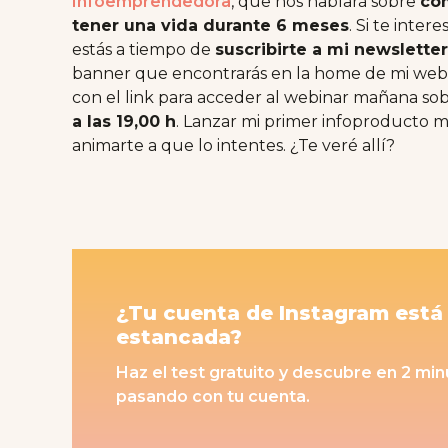
Infoemprendedora
, que nos hablará sobre
cóm
tener una vida durante 6 meses
. Si te inter
estás a tiempo de
suscribirte a mi newsletter
banner que encontrarás en la home de mi web).
con el link para acceder al webinar mañana sobr
a las 19,00 h
. Lanzar mi primer infoproducto 
animarte a que lo intentes. ¿Te veré allí?
¿Tu cuenta de Instagram está
estancada?
Haz el test gratuito y descubre en 2 mi
pasando con tu cuenta.