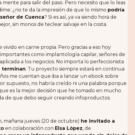
 la mente para salir del paso. Pero necesito que lo leas
a dime: ¿no te da la impresión de que lo mismo
podría
n señor de Cuenca
? Si es así, ya va siendo hora de
ejor, sin monos de teclear salvaje en la costa.
vivido en carne propia. Pero gracias a eso hoy
 importantes como implantología capilar, señores de
plicada a los negocios. No importa lo perfeccionista
a terminan
. Tu proyecto siempre estará en continua
3 años me cuentan que iba a lanzar un ebook sobre
 por supuesto, no habría creído ni una palabra porque
é que es la mejor decisión que he tomado en mucho
a de que debo seguir creando infoproductos.
n, mañana jueves (20 de octubre)
he invitado a
to
en colaboración con
Elsa López
, de