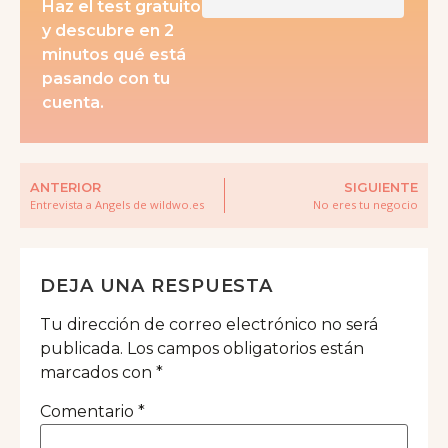
Haz el test gratuito
y descubre en 2
minutos qué está
pasando con tu
cuenta.
ANTERIOR
SIGUIENTE
Entrevista a Angels de wildwo.es
No eres tu negocio
DEJA UNA RESPUESTA
Tu dirección de correo electrónico no será
publicada.
Los campos obligatorios están
marcados con
*
Comentario
*