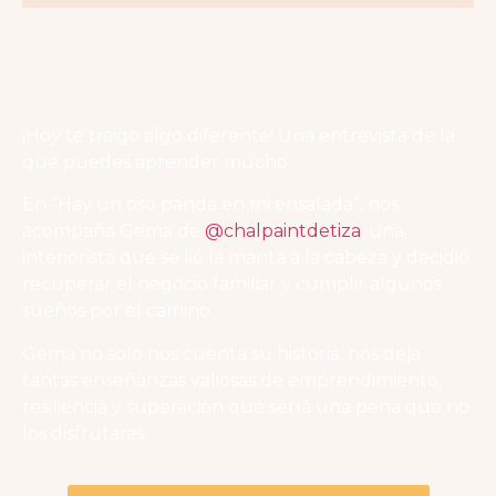
¡Hoy te traigo algo diferente! Una entrevista de la
que puedes aprender mucho.
En “Hay un oso panda en mi ensalada”, nos
acompaña Gema de
@chalpaintdetiza
, una
interiorista que se lió la manta a la cabeza y decidió
recuperar el negocio familiar y cumplir algunos
sueños por el camino.
Gema no solo nos cuenta su historia: nos deja
tantas enseñanzas valiosas de emprendimiento,
resiliencia y superación que sería una pena que no
los disfrutaras.