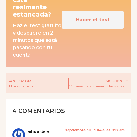
realmente
estancada?
Hacer el test
Haz el test gratuito
y descubre en 2
minutos qué está
pasando con tu
cuenta.
ANTERIOR
SIGUIENTE
El precio justo
10 claves para convertir las visitas de tu web en clientes
4 COMENTARIOS
septiembre 30, 2014 a las 9:17 am
elisa
dice: