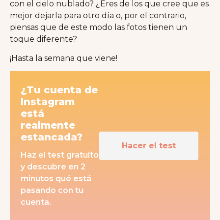
con el cielo nublado? ¿Eres de los que cree que es
mejor dejarla para otro día o, por el contrario,
piensas que de este modo las fotos tienen un
toque diferente?
¡Hasta la semana que viene!
¿Tu cuenta de
Instagram
está
realmente
estancada?
Hacer el test
Haz el test gratuito
y descubre en 2
minutos qué está
pasando con tu
cuenta.