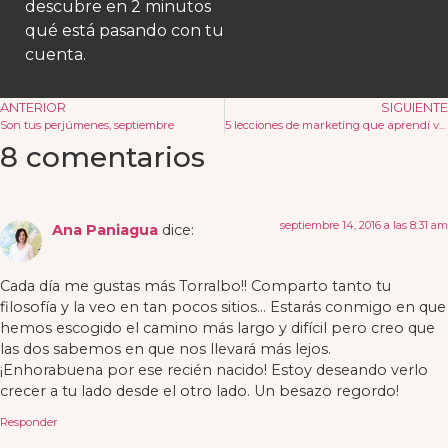
descubre en 2 minutos
qué está pasando con tu
cuenta.
ANTERIOR
SIGUIENTE
Son tus perjúmenes, septiembre
5 lecciones de marketing que aprendí viendo Stranger Things
8 comentarios
septiembre 14, 2016 a las 8:31 am
Ana Paniagua
dice:
Cada día me gustas más Torralbo!! Comparto tanto tu
filosofía y la veo en tan pocos sitios… Estarás conmigo en que
hemos escogido el camino más largo y difícil pero creo que
las dos sabemos en que nos llevará más lejos.
¡Enhorabuena por ese recién nacido! Estoy deseando verlo
crecer a tu lado desde el otro lado. Un besazo regordo!
Responder