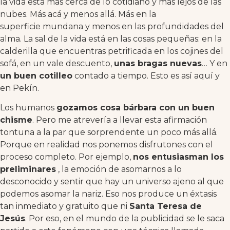
la vida está más cerca de lo cotidiano y más lejos de las
nubes. Más acá y menos allá. Más en la
superficie mundana y menos en las profundidades del
alma. La sal de la vida está en las cosas pequeñas: en la
calderilla que encuentras petrificada en los cojines del
sofá, en un vale descuento,
unas bragas nuevas
… Y en
un buen cotilleo
contado a tiempo. Esto es así aquí y
en Pekín.
Los humanos
gozamos cosa bárbara con un buen
chisme
. Pero me atrevería a llevar esta afirmación
tontuna a la par que sorprendente un poco más allá.
Porque en realidad nos ponemos disfrutones con el
proceso completo. Por ejemplo,
nos entusiasman los
preliminares
, la emoción de asomarnos a lo
desconocido y sentir que hay un universo ajeno al que
podemos asomar la nariz. Eso nos produce un éxtasis
tan inmediato y gratuito que ni
Santa Teresa de
Jesús
. Por eso, en el mundo de la publicidad se le saca