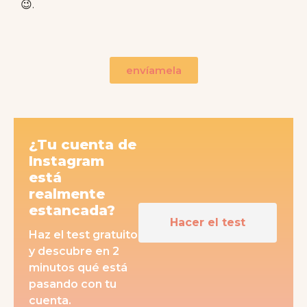
😉
.
envíamela
¿Tu cuenta de
Instagram
está
realmente
estancada?
Hacer el test
Haz el test gratuito
y descubre en 2
minutos qué está
pasando con tu
cuenta.