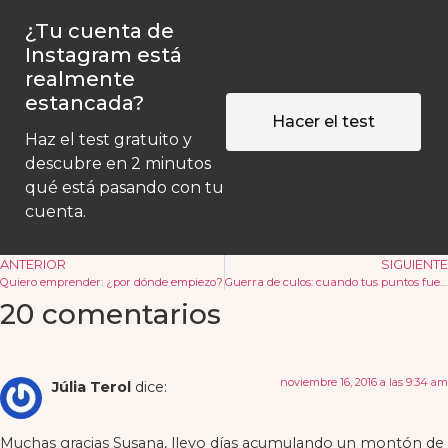
¿Tu cuenta de
Instagram está
realmente
estancada?
Hacer el test
Haz el test gratuito y
descubre en 2 minutos
qué está pasando con tu
cuenta.
ANTERIOR
SIGUIENTE
Quiero emprender: ¿por dónde empiezo?
Guerra de culos: cuando tus puntos fuertes son los mismos que los de tu competencia
20 comentarios
noviembre 16, 2016 a las 9:34 am
Júlia Terol
dice:
Muchas gracias Susana, llevo días acumulando un montón de